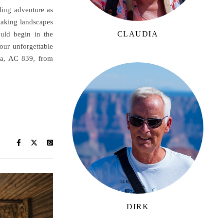
ling adventure as
taking landscapes
CLAUDIA
uld begin in the
 our unforgettable
da, AC 839, from
DIRK