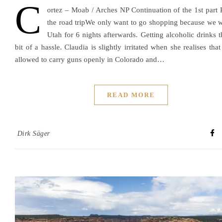
C
ortez – Moab / Arches NP Continuation of the 1st part P
the road tripWe only want to go shopping because we wi
Utah for 6 nights afterwards. Getting alcoholic drinks t
bit of a hassle. Claudia is slightly irritated when she realises tha
allowed to carry guns openly in Colorado and…
READ MORE
Dirk Säger