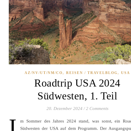
,
,
AZ/NV/UT/NM/CO
REISEN / TRAVELBLOG
USA
Roadtrip USA 2024
Südwesten, 1. Teil
20. Dezember 2024
/
2 Comments
I
m Sommer des Jahres 2024 stand, was sonst, ein Road
Südwesten der USA auf dem Programm. Der Ausgangspu