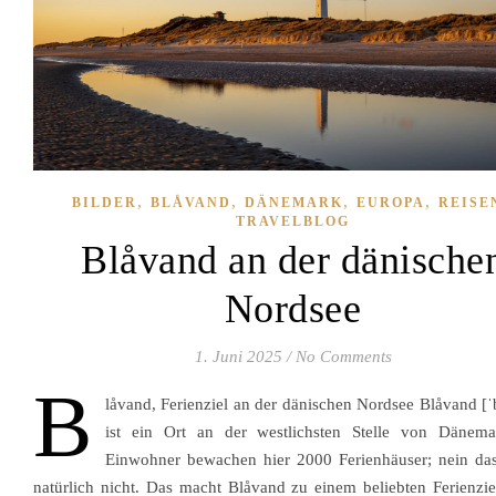
,
,
,
,
BILDER
BLÅVAND
DÄNEMARK
EUROPA
REISEN
TRAVELBLOG
Blåvand an der dänische
Nordsee
1. Juni 2025
/
No Comments
B
låvand, Ferienziel an der dänischen Nordsee Blåvand [ˈ
ist ein Ort an der westlichsten Stelle von Dänem
Einwohner bewachen hier 2000 Ferienhäuser; nein das
natürlich nicht. Das macht Blåvand zu einem beliebten Ferienzie