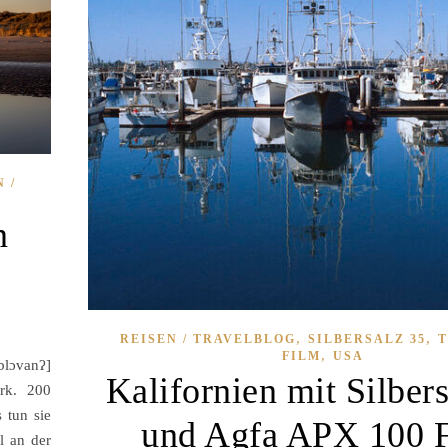
 /
n
,
,
REISEN / TRAVELBLOG
SILBERSALZ 35
T
,
FILM
USA
blɔvanʔ]
Kalifornien mit Silber
ark. 200
 tun sie
und Agfa APX 100 
l an der