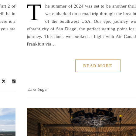
T
art 2 of
he summer of 2024 was set to be another thril
ll be in
we embarked on a road trip through the breath
here is a
of the Southwest USA. Our epic journey wo
t you are
vibrant city of San Diego, the perfect starting point for
journey. This time, we booked a flight with Air Cana
Frankfurt via…
READ MORE
Dirk Säger