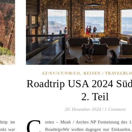
,
AZ/NV/UT/NM/CO
REISEN / TRAVELBL
Roadtrip USA 2024 Sü
2. Teil
20. Dezember 2024
/
1 Comment
C
trip im
ortez – Moab / Arches NP Fortsetzung des 1.
nkt war
RoadtripsWir wollen dagegen nur Einkaufen,