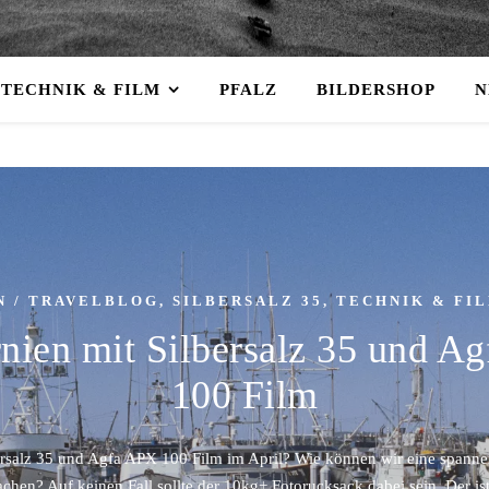
TECHNIK & FILM
PFALZ
BILDERSHOP
N
N / TRAVELBLOG
,
SILBERSALZ 35
,
TECHNIK & FI
rnien mit Silbersalz 35 und A
100 Film
bersalz 35 und Agfa APX 100 Film im April? Wie können wir eine spanne
chen? Auf keinen Fall sollte der 10kg+ Fotorucksack dabei sein. Der i