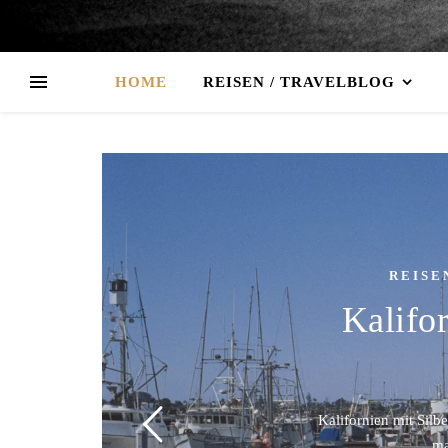
HOME
REISEN / TRAVELBLOG
REISE
Kalifo
Kalifornien mit Sil
ma