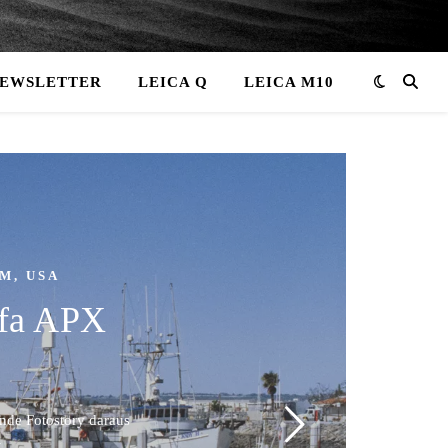
EWSLETTER
LEICA Q
LEICA M10
LM
,
USA
gfa APX
nde Fotostory daraus
st…