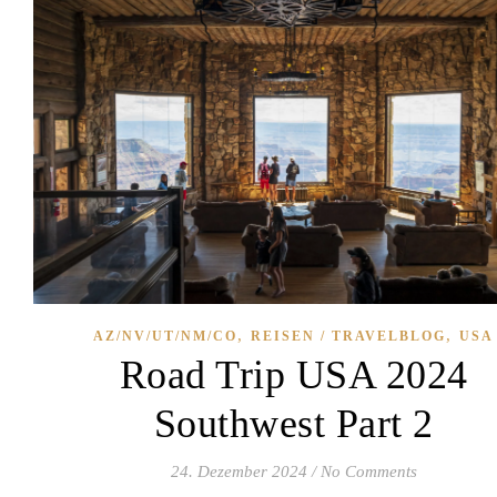
,
,
AZ/NV/UT/NM/CO
REISEN / TRAVELBLOG
USA
Road Trip USA 2024
Southwest Part 2
24. Dezember 2024
/
No Comments