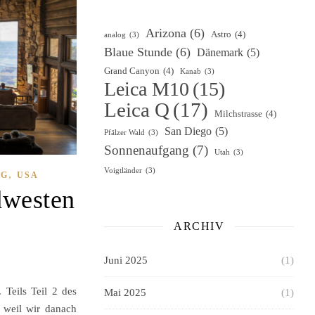
Arizona
(6)
Astro
(4)
analog
(3)
Blaue Stunde
(6)
Dänemark
(5)
Grand Canyon
(4)
Kanab
(3)
Leica M10
(15)
Leica Q
(17)
Milchstrasse
(4)
San Diego
(5)
Pfälzer Wald
(3)
Sonnenaufgang
(7)
Utah
(3)
Voigtländer
(3)
,
OG
USA
dwesten
ARCHIV
Juni 2025
(1)
 Teils Teil 2 des
Mai 2025
(1)
 weil wir danach