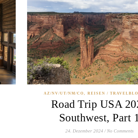
,
AZ/NV/UT/NM/CO
REISEN / TRAVELBL
Road Trip USA 20
Southwest, Part 
24. Dezember 2024
/
No Comments