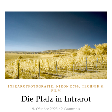
,
,
INFRAROTFOTOGRAFIE
NIKON D700
TECHNIK &
FILM
Die Pfalz in Infrarot
9. Oktober 2023
/
2 Comments