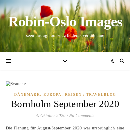
Robin-Oslo Images
seen through our viewfinders over the time
,
,
DÄNEMARK
EUROPA
REISEN / TRAVELBLOG
Bornholm September 2020
4. Oktober 2020
/
No Comments
Die Planung für August/September 2020 war ursprünglich eine