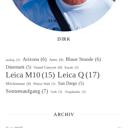
DIRK
Arizona
(6)
Blaue Stunde
(6)
Astro
(4)
analog
(3)
Dänemark
(5)
Grand Canyon
(4)
Kanab
(3)
Leica Q
(17)
Leica M10
(15)
San Diego
(5)
Milchstrasse
(4)
Pfälzer Wald
(3)
Sonnenaufgang
(7)
Utah
(3)
Voigtländer
(3)
ARCHIV