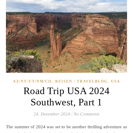
,
,
AZ/NV/UT/NM/CO
REISEN / TRAVELBLOG
USA
Road Trip USA 2024
Southwest, Part 1
24. Dezember 2024
/
No Comments
The summer of 2024 was set to be another thrilling adventure as