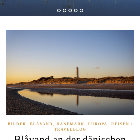
,
,
,
,
BILDER
BLÅVAND
DÄNEMARK
EUROPA
REISEN /
TRAVELBLOG
Blåvand an der dänischen