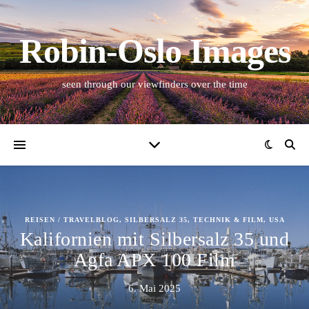
Robin-Oslo Images
seen through our viewfinders over the time
REISEN / TRAVELBLOG
,
SILBERSALZ 35
,
TECHNIK & FILM
,
USA
Kalifornien mit Silbersalz 35 und
Agfa APX 100 Film
6. Mai 2025