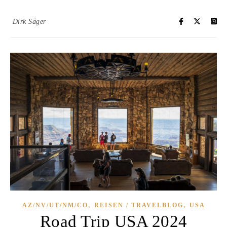
Dirk Säger
,
,
AZ/NV/UT/NM/CO
REISEN / TRAVELBLOG
USA
Road Trip USA 2024