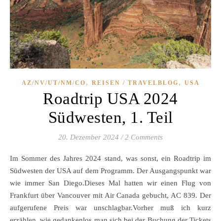
,
,
AZ/NV/UT/NM/CO
REISEN / TRAVELBLOG
USA
Roadtrip USA 2024
Südwesten, 1. Teil
20. Dezember 2024
/
2 Comments
Im Sommer des Jahres 2024 stand, was sonst, ein Roadtrip im
Südwesten der USA auf dem Programm. Der Ausgangspunkt war
wie immer San Diego.Dieses Mal hatten wir einen Flug von
Frankfurt über Vancouver mit Air Canada gebucht, AC 839. Der
aufgerufene Preis war unschlagbar.Vorher muß ich kurz
erzählen, wie gedankenlos man sich bei der Buchung der Tickets