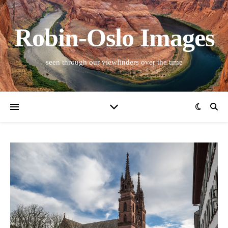
Robin-Oslo Images
seen through our viewfinders over the time