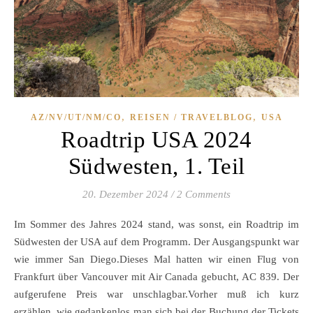
,
,
AZ/NV/UT/NM/CO
REISEN / TRAVELBLOG
USA
Roadtrip USA 2024
Südwesten, 1. Teil
20. Dezember 2024
/
2 Comments
Im Sommer des Jahres 2024 stand, was sonst, ein Roadtrip im
Südwesten der USA auf dem Programm. Der Ausgangspunkt war
wie immer San Diego.Dieses Mal hatten wir einen Flug von
Frankfurt über Vancouver mit Air Canada gebucht, AC 839. Der
aufgerufene Preis war unschlagbar.Vorher muß ich kurz
erzählen, wie gedankenlos man sich bei der Buchung der Tickets