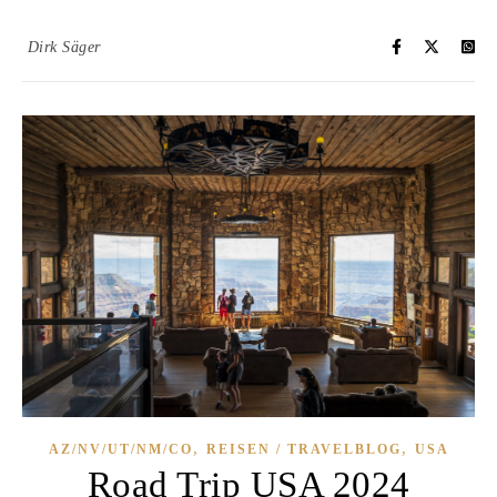
Dirk Säger
,
,
AZ/NV/UT/NM/CO
REISEN / TRAVELBLOG
USA
Road Trip USA 2024