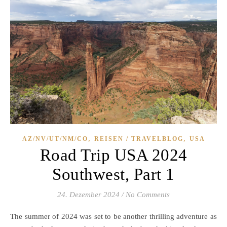
,
,
AZ/NV/UT/NM/CO
REISEN / TRAVELBLOG
USA
Road Trip USA 2024
Southwest, Part 1
24. Dezember 2024
/
No Comments
The summer of 2024 was set to be another thrilling adventure as