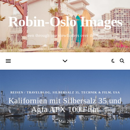
Robin-Oslo Images
seen through our viewfinders over the time
REISEN / TRAVELBLOG
,
SILBERSALZ 35
,
TECHNIK & FILM
,
USA
Kalifornien mit Silbersalz 35 und
Agfa APX 100 Film
6. Mai 2025