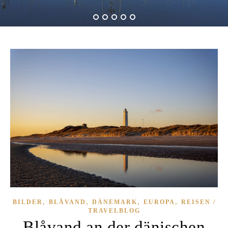
,
,
,
,
BILDER
BLÅVAND
DÄNEMARK
EUROPA
REISEN /
TRAVELBLOG
Blåvand an der dänischen