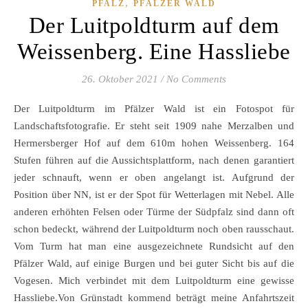
,
PFALZ
PFÄLZER WALD
Der Luitpoldturm auf dem
Weissenberg. Eine Hassliebe
26. Oktober 2021
/
No Comments
Der Luitpoldturm im Pfälzer Wald ist ein Fotospot für
Landschaftsfotografie. Er steht seit 1909 nahe Merzalben und
Hermersberger Hof auf dem 610m hohen Weissenberg. 164
Stufen führen auf die Aussichtsplattform, nach denen garantiert
jeder schnauft, wenn er oben angelangt ist. Aufgrund der
Position über NN, ist er der Spot für Wetterlagen mit Nebel. Alle
anderen erhöhten Felsen oder Türme der Südpfalz sind dann oft
schon bedeckt, während der Luitpoldturm noch oben rausschaut.
Vom Turm hat man eine ausgezeichnete Rundsicht auf den
Pfälzer Wald, auf einige Burgen und bei guter Sicht bis auf die
Vogesen. Mich verbindet mit dem Luitpoldturm eine gewisse
Hassliebe.Von Grünstadt kommend beträgt meine Anfahrtszeit