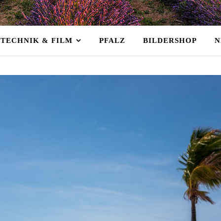
TECHNIK & FILM
PFALZ
BILDERSHOP
N