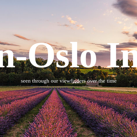
n-Oslo I
seen through our viewfinders over the time