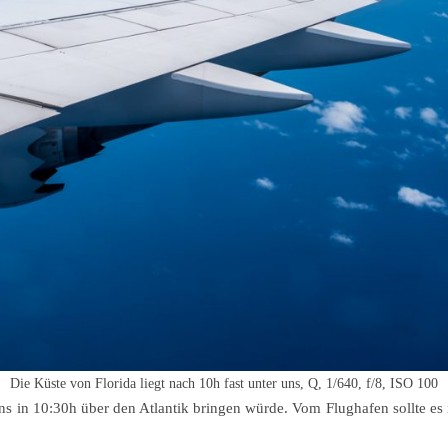
Die Küste von Florida liegt nach 10h fast unter uns, Q, 1/640, f/8, ISO 100
uns in 10:30h über den Atlantik bringen würde. Vom Flughafen sollte 