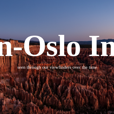
n-Oslo I
seen through our viewfinders over the time